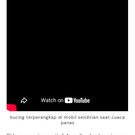
kucing terperangkap di mobil sendirian saat cuaca
panas