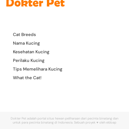
Cat Breeds
Nama Kucing
Kesehatan Kucing
Perilaku Kucing
Tips Memelihara Kucing
What the Cat!
Dokter Pet adalah portal situs hewan peliharaan dari pecinta binatang dan
untuk para pecinta binatang di Indonesia. Sebuah proyek ♥ oleh eldoap