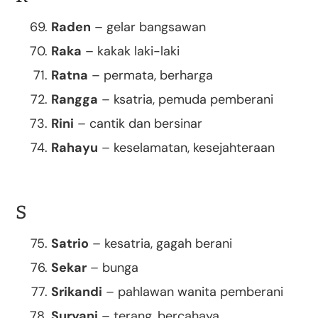
Raden
– gelar bangsawan
Raka
– kakak laki-laki
Ratna
– permata, berharga
Rangga
– ksatria, pemuda pemberani
Rini
– cantik dan bersinar
Rahayu
– keselamatan, kesejahteraan
S
Satrio
– kesatria, gagah berani
Sekar
– bunga
Srikandi
– pahlawan wanita pemberani
Suryani
– terang, bercahaya