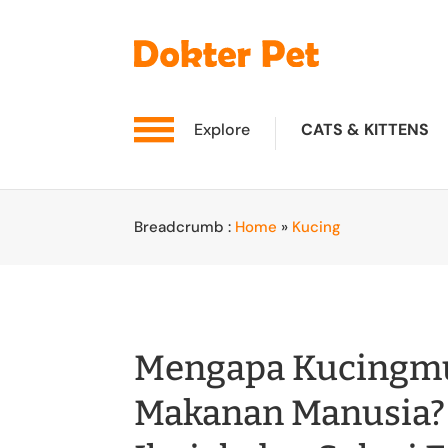
Explore
CATS & KITTENS
Breadcrumb :
Home
»
Kucing
Mengapa Kucingmu
Makanan Manusia?