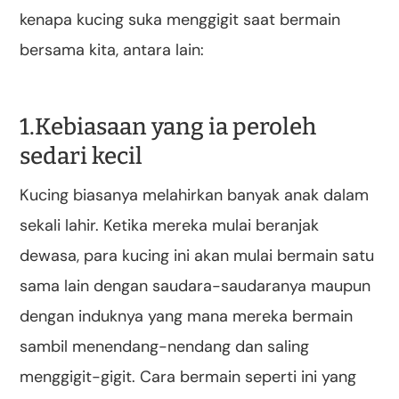
kenapa kucing suka menggigit saat bermain
bersama kita, antara lain:
1.Kebiasaan yang ia peroleh
sedari kecil
Kucing biasanya melahirkan banyak anak dalam
sekali lahir. Ketika mereka mulai beranjak
dewasa, para kucing ini akan mulai bermain satu
sama lain dengan saudara-saudaranya maupun
dengan induknya yang mana mereka bermain
sambil menendang-nendang dan saling
menggigit-gigit. Cara bermain seperti ini yang