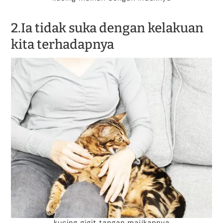
2.Ia tidak suka dengan kelakuan
kita terhadapnya
kucing gigit tangan majikannya