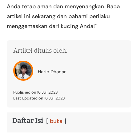
Anda tetap aman dan menyenangkan. Baca
artikel ini sekarang dan pahami perilaku
menggemaskan dari kucing Anda!"
Artikel ditulis oleh:
Hario Dhanar
Published on 16 Juli 2023
Last Updated on 16 Juli 2023
Daftar Isi
buka