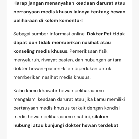
Harap jangan menanyakan keadaan darurat atau
pertanyaan medis khusus lainnya tentang hewan
peliharaan di kolom komentar!
Sebagai sumber informasi online,
Dokter Pet tidak
dapat dan tidak memberikan nasihat atau
konseling medis khusus
. Pemeriksaan fisik
menyeluruh, riwayat pasien, dan hubungan antara
dokter hewan-pasien-klien diperlukan untuk
memberikan nasihat medis khusus.
Kalau kamu khawatir hewan peliharaanmu
mengalami keadaan darurat atau jika kamu memiliki
pertanyaan medis khusus terkait dengan kondisi
medis hewan peliharaanmu saat ini,
silakan
hubungi atau kunjungi dokter hewan terdekat
.