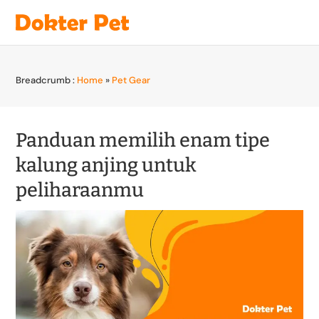
Breadcrumb :
Home
»
Pet Gear
Panduan memilih enam tipe
kalung anjing untuk
peliharaanmu