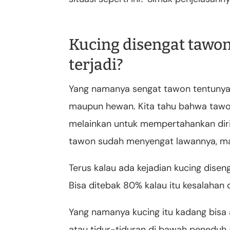
Kucing disengat tawon
terjadi?
Yang namanya sengat tawon tentunya ak
maupun hewan. Kita tahu bahwa taw
melainkan untuk mempertahankan diri
tawon sudah menyengat lawannya, mak
Terus kalau ada kejadian kucing disen
Bisa ditebak 80% kalau itu kesalahan 
Yang namanya kucing itu kadang bis
atau tidur-tiduran di bawah peneduh a