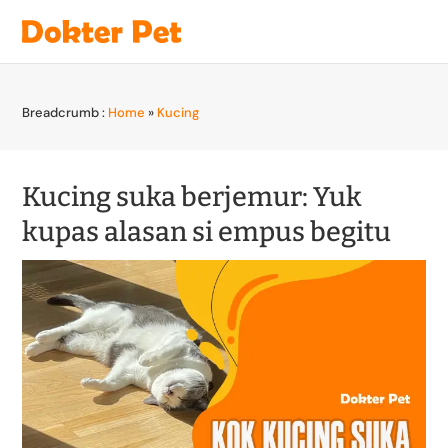
Breadcrumb :
Home
»
Kucing
Kucing suka berjemur: Yuk
kupas alasan si empus begitu