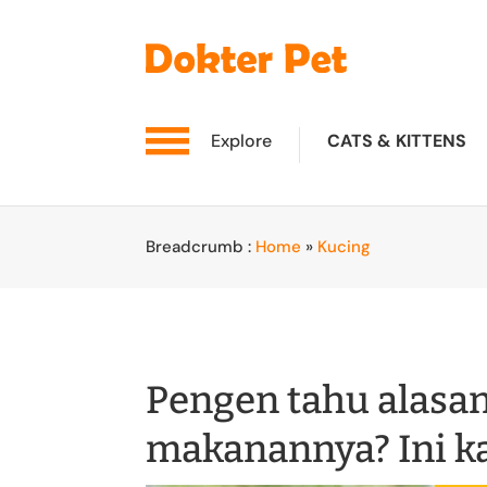
Explore
CATS & KITTENS
Breadcrumb :
Home
»
Kucing
Pengen tahu alasa
makanannya? Ini k