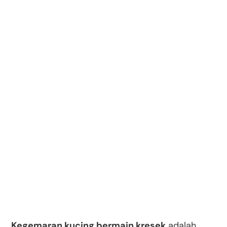
Kegemaran kucing bermain kresek
adalah